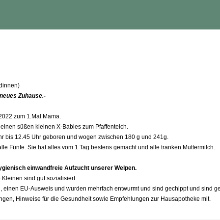
dinnen)
 neues Zuhause.-
.2022 zum 1.Mal Mama.
kleinen süßen kleinen X-Babies zum Pfaffenteich.
hr bis 12.45 Uhr geboren und wogen zwischen 180 g und 241g.
le Fünfe. Sie hat alles vom 1.Tag bestens gemacht und alle tranken Muttermilch.
 hygienisch einwandfreie Aufzucht unserer Welpen.
Kleinen sind gut sozialisiert.
 einen EU-Ausweis und wurden mehrfach entwurmt und sind gechippt und sind ge
ngen, Hinweise für die Gesundheit sowie Empfehlungen zur Hausapotheke mit.