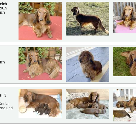
teich
 2019
ich
ich
l, 3
Xenia
Xeno und