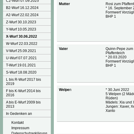
C2-Wurf 07.09.2025
Mutter
Rosi zum Pfaffen
B2-Wurf 16.12.2024
* 16. September
Formwert Vorzügl
A2-Wurf 22.02.2024
BHP 1
Z-Wurf 30.10.2023
Y-Wurf 10.05.2023
X-Wurf 30.06.2022
W-Wurf 22.03.2022
Vater
Quinn-Pepe zum
V-Wurf 25.09.2021
Pfaffenteich
* 20.03.2020
U-Wurf 07.07.2021
Formwert Vorzügl
T-Wurf 19.01.2021
BHP 1
S-Wurf 18.08.2020
L bis R-Wurf 2017 bis
2019
Welpe
n
* 30.Juni 2022
F bis K-Wurf 2014 bis
5 Welpen (2 Mäde
2016
Rüden)
A bis E-Wurf 2009 bis
Mädels: Xia und 
2013
Jungen: Xaver, 
Xanto
In Gedenken an
Kontakt
Impressum
Datenschutzerklärung