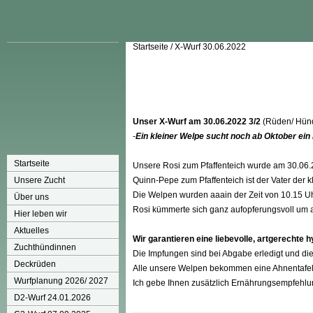
Startseite
/
X-Wurf 30.06.2022
Unser X-Wurf am 30.06.2022 3/2
(Rüden/ Hün
-
Ein kleiner Welpe sucht noch ab Oktober ein
Startseite
Unsere Rosi zum Pfaffenteich wurde am 30.06
Unsere Zucht
Quinn-Pepe zum Pfaffenteich ist der Vater der 
Die Welpen wurden aaain der Zeit von 10.15 U
Über uns
Rosi kümmerte sich ganz aufopferungsvoll um al
Hier leben wir
Aktuelles
Wir garantieren eine liebevolle, artgerechte
Zuchthündinnen
Die Impfungen sind bei Abgabe erledigt und die 
Deckrüden
Alle unsere Welpen bekommen eine Ahnentafel,
Wurfplanung 2026/ 2027
Ich gebe Ihnen zusätzlich Ernährungsempfehlu
D2-Wurf 24.01.2026