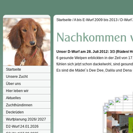
Startseite
/
A bis E-Wurf 2009 bis 2013
/
D-Wurf
Unser D-Wurf am 28. Juli 2012: 3/3 (Rüden/ 
6 gesunde Welpen erblickten in der Zeit von 17
fühlen sich jetzt schon dackelwohl, sind gesun
Startseite
Es sind die Mädel`s Dee Dee, Dalila und Dena
Unsere Zucht
Über uns
Hier leben wir
Aktuelles
Zuchthündinnen
Deckrüden
Wurfplanung 2026/ 2027
D2-Wurf 24.01.2026