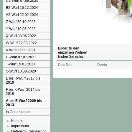
C2-Wurf 07.09.2025
B2-Wurf 16.12.2024
A2-Wurf 22.02.2024
Z-Wurf 30.10.2023
Y-Wurf 10.05.2023
X-Wurf 30.06.2022
W-Wurf 22.03.2022
Bilder zu den
V-Wurf 25.09.2021
einzelnen Welpen
finden Sie unter:
U-Wurf 07.07.2021
T-Wurf 19.01.2021
Dee Dee
Devin
S-Wurf 18.08.2020
L bis R-Wurf 2017 bis
2019
F bis K-Wurf 2014 bis
2016
A bis E-Wurf 2009 bis
2013
In Gedenken an
Kontakt
Impressum
Datenschutzerklärung