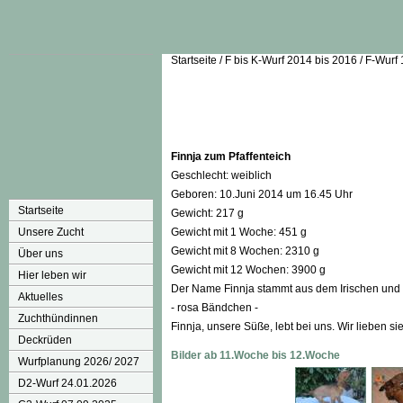
Startseite
/
F bis K-Wurf 2014 bis 2016
/
F-Wurf
Finnja zum Pfaffenteich
Geschlecht: weiblich
Geboren: 10.Juni 2014 um 16.45 Uhr
Startseite
Gewicht: 217 g
Unsere Zucht
Gewicht mit 1 Woche: 451 g
Gewicht mit 8 Wochen: 2310 g
Über uns
Gewicht mit 12 Wochen: 3900 g
Hier leben wir
Der Name Finnja stammt aus dem Irischen und b
Aktuelles
- rosa Bändchen -
Zuchthündinnen
Finnja, unsere Süße, lebt bei uns. Wir lieben si
Deckrüden
Bilder ab 11.Woche bis 12.Woche
Wurfplanung 2026/ 2027
D2-Wurf 24.01.2026