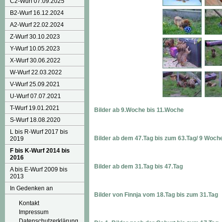
C2-Wurf 07.09.2025
B2-Wurf 16.12.2024
A2-Wurf 22.02.2024
Z-Wurf 30.10.2023
Y-Wurf 10.05.2023
X-Wurf 30.06.2022
W-Wurf 22.03.2022
V-Wurf 25.09.2021
U-Wurf 07.07.2021
T-Wurf 19.01.2021
Bilder ab 9.Woche bis 11.Woche
S-Wurf 18.08.2020
L bis R-Wurf 2017 bis
Bilder ab dem 47.Tag bis zum 63.Tag/ 9 Woch
2019
F bis K-Wurf 2014 bis
2016
Bilder ab dem 31.Tag bis 47.Tag
A bis E-Wurf 2009 bis
2013
In Gedenken an
Bilder von Finnja vom 18.Tag bis zum 31.Tag
Kontakt
Impressum
Datenschutzerklärung