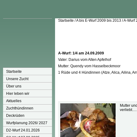
Startseite
/
A bis E-Wurf 2009 bis 2013
/
A-Wurf 
A-Wurf: 1/4 am 24.09.2009
Vater: Darius vom Alten Apfelhof
Mutter: Quendy vom Hasselbeckmoor
Startseite
1 Rüde und 4 Hündinnen (Atze, Alica, Ailina, A
Unsere Zucht
Über uns
Hier leben wir
Aktuelles
Mutter un
Zuchthündinnen
verliebt.....
Deckrüden
Wurfplanung 2026/ 2027
D2-Wurf 24.01.2026