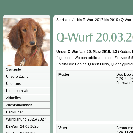
Startseite
/
L bis R-Wurf 2017 bis 2019
/
Q-Wurf
Unser Q-Wurf am 20. März 2019: 1/3
(Rüden/ 
4 gesunde Welpen erblickten in der Zeit von 5.
Es sind die Babies, Queen Luisa, Quendy juni
Startseite
Mutter
Dee Dee z
Unsere Zucht
* 28.Juli 
Formwert
Über uns
Hier leben wir
Aktuelles
Zuchthündinnen
Deckrüden
Wurfplanung 2026/ 2027
D2-Wurf 24.01.2026
Vater
Benno von
* 24.08.2