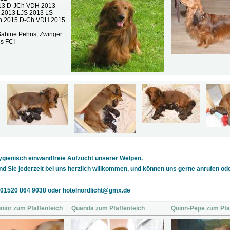
13 D-JCh VDH 2013
2013 LJS 2013 LS
h 2015 D-Ch VDH 2015
 Sabine Pehns, Zwinger:
s FCI
 hygienisch einwandfreie Aufzucht unserer Welpen.
sind Sie jederzeit bei uns herzlich willkommen, und können uns gerne anrufen ode
er 01520 864 9038 oder hotelnordlicht@gmx.de
nior zum Pfaffenteich
Quanda zum Pfaffenteich
Quinn-Pepe zum Pfa