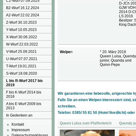
C2-Wurf 07.09.2025
D-JCh 20
GJW VDH 
B2-Wurf 16.12.2024
2014 D-C
A2-Wurf 22.02.2024
LS 2016
Besitzer:
Z-Wurf 30.10.2023
King Dach
Y-Wurf 10.05.2023
X-Wurf 30.06.2022
W-Wurf 22.03.2022
V-Wurf 25.09.2021
Welpe
n
* 20. März 2019
Queen Luisa, Quendy
U-Wurf 07.07.2021
junior, Quanda und
Quinn-Pepe
T-Wurf 19.01.2021
S-Wurf 18.08.2020
L bis R-Wurf 2017 bis
2019
F bis K-Wurf 2014 bis
Wir garantieren eine liebevolle, artgerechte
2016
Falls Sie an einen Welpen interessiert sind, 
A bis E-Wurf 2009 bis
schreiben.
2013
Telefon: 0385/ 55 81 50 (Hotel Nordlicht) od
In Gedenken an
Queen Luisa zum Pfaffenteich
Quendy ju
Kontakt
Impressum
Datenschutzerklärung